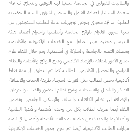
والطالبات المقبولين في الجامعة متمنياً لهم التوفيق والنجاح. ثم قام
سعادة المستشار لعمادة القبول والتسجيل لشؤون السنة التحضيرية
للطلبة د. محمد محزري بعرض توجيهات عامة للطلاب المستجدين من
بينها ضرورة الالتزام بلوائح الجامعة وأنظمتها واحترام أعضاء هيئة
التدريس وحثهم على التفاعل مع الخدمات الإلكترونية والأكاديمية
ومصادر التعلم بالجامعة والمشاركة في أنشطتها. وتم خلال اللقاء طرح
جميع الأمور المتعلقة بالإرشاد الأكاديمي وشرح اللوائح والأنظمة والنظام
الدراسي والتحصيل الأكاديمي للطالب. كما تم التطرق الى عدة نقاط
أكاديمية تخص الطالب مثل المقررات المسجلة، طريقة الحذف والاضافة،
الاعتذار والتأجيل والانسحاب، وشرح نظام الحضور والغياب والحرمان،
بالإضافة الى نظام المكافئات والسلف والإسكان الجامعي. وتضمن
اللقاء أيضا تعريف الطلاب بكل من وحدة الأنشطة والأندية الطلابية
وبأهدافهما والحديث عن مختلف مجالات الأنشطة وأهميتها في تنمية
مهارات الطالب الأكاديمية. أيضا تم شرح جميع الخدمات الإلكترونية