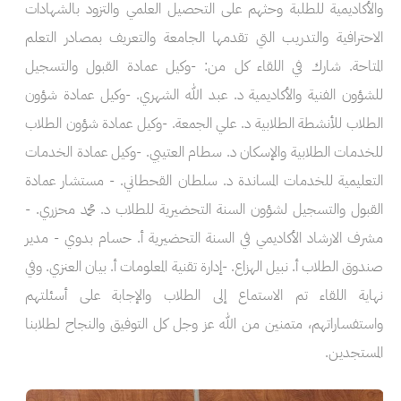
والأكاديمية للطلبة وحثهم على التحصيل العلمي والتزود بالشهادات
الاحترافية والتدريب التي تقدمها الجامعة والتعريف بمصادر التعلم
المتاحة. شارك في اللقاء كل من: -وكيل عمادة القبول والتسجيل
للشؤون الفنية والأكاديمية د. عبد الله الشهري. -وكيل عمادة شؤون
الطلاب للأنشطة الطلابية د. علي الجمعة. -وكيل عمادة شؤون الطلاب
للخدمات الطلابية والإسكان د. سطام العتيبي. -وكيل عمادة الخدمات
التعليمية للخدمات المساندة د. سلطان القحطاني. - مستشار عمادة
القبول والتسجيل لشؤون السنة التحضيرية للطلاب د. محمد محزري. -
مشرف الارشاد الأكاديمي في السنة التحضيرية أ. حسام بدوي - مدير
صندوق الطلاب أ. نبيل الهزاع. -إدارة تقنية المعلومات أ. بيان العنزي. وفي
نهاية اللقاء تم الاستماع إلى الطلاب والإجابة على أسئلتهم
واستفساراتهم، متمنين من الله عز وجل كل التوفيق والنجاح لطلابنا
المستجدين.
الصورة
الصورة
الصو