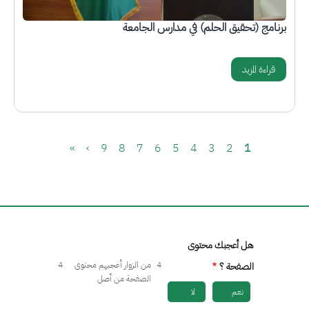
برنامج (تحقيق الحلم) في مدارس الجامعة
قراءة المزيد
Pagination
الصفحة
Current page
الصفحة
الصفحة
الصفحة
الصفحة
الصفحة
الصفحة
الصفحة
الصفحة التالية
Last page
»
›
9
8
7
6
5
4
3
2
1
هل أعجبك محتوى
4
من الزوار أعجبهم محتوى
4
الصفحة ؟
الصفحة من أصل
نعم
لا