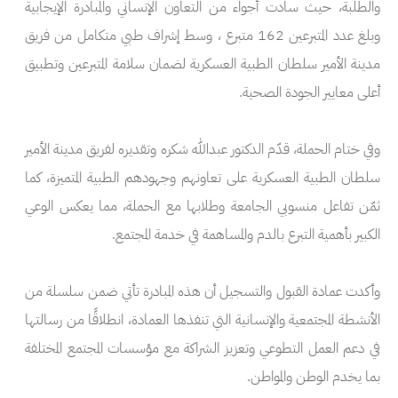
والطلبة، حيث سادت أجواء من التعاون الإنساني والمبادرة الإيجابية
وبلغ عدد المتبرعين 162 متبرع ، وسط إشراف طبي متكامل من فريق
مدينة الأمير سلطان الطبية العسكرية لضمان سلامة المتبرعين وتطبيق
أعلى معايير الجودة الصحية.
وفي ختام الحملة، قدّم الدكتور عبدالله شكره وتقديره لفريق مدينة الأمير
سلطان الطبية العسكرية على تعاونهم وجهودهم الطبية المتميزة، كما
ثمّن تفاعل منسوبي الجامعة وطلابها مع الحملة، مما يعكس الوعي
الكبير بأهمية التبرع بالدم والمساهمة في خدمة المجتمع.
وأكدت عمادة القبول والتسجيل أن هذه المبادرة تأتي ضمن سلسلة من
الأنشطة المجتمعية والإنسانية التي تنفذها العمادة، انطلاقًا من رسالتها
في دعم العمل التطوعي وتعزيز الشراكة مع مؤسسات المجتمع المختلفة
بما يخدم الوطن والمواطن.