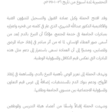
التحضيرية لمدة اسبوع من تاريخ ٢٦-١٠-٢٠٢٥م.
وقد افتتح الحملة وكيل عمادة القبول والتسجيل للشؤون الفنية
والاكاديمية الدكتور عبدالله الشهري، الذي عبّر في كلمته عن فخره واعتزازه
بمبادرات الجامعة في خدمة المجتمع، مؤكدًا أن التبرع بالدم يُعد من
أسمى صور العطاء الإنساني، لما له من أثر مباشر في إنقاذ حياة المرضى
والمصابين، ومشيرًا إلى أن العمادة تسعى باستمرار إلى دعم مثل هذه
المبادرات التي تعكس قيم التكافل والمسؤولية الوطنية.
وتهدف الحملة إلى تعزيز الوعي بأهمية التبرع بالدم، والمساهمة في إنقاذ
الأرواح، ودعم بنوك الدم بالمستشفيات، إضافةً إلى غرس قيم التعاون
والمسؤولية الاجتماعية بين منسوبي الجامعة وطلابها.
وشهدت الحملة إقبالاً واسعًا من أعضاء هيئة التدريس والموظفين